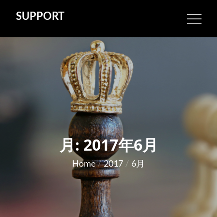
Skip
SUPPORT
to
content
月:
2017年6月
Home
2017
6月