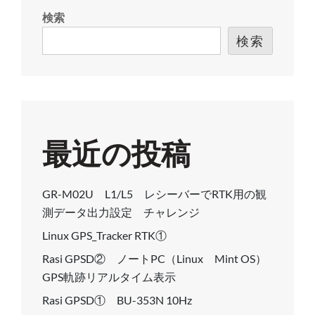
APN
検索
設
検索
定
SMS
コ
マ
ン
最近の投稿
ド
GR-M02U L1/L5 レシーバーでRTK用の観
測データ出力設定 チャレンジ
Linux GPS_Tracker RTK①
Rasi GPSD② ノートPC（Linux Mint OS）
GPS軌跡リアルタイム表示
Rasi GPSD① BU-353N 10Hz