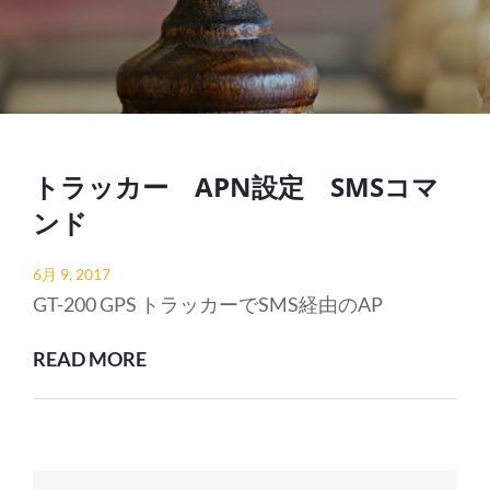
トラッカー APN設定 SMSコマ
ンド
Posted
6月 9, 2017
on
GT-200 GPS トラッカーでSMS経由のAP
ト
READ MORE
ラ
ッ
カ
ー